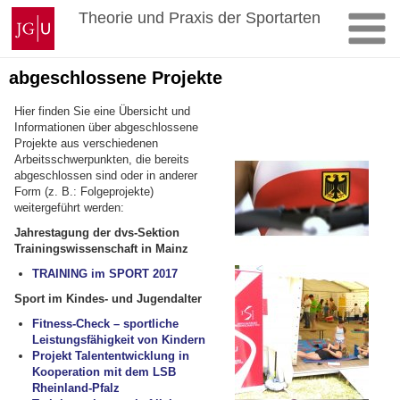
Zum
Johannes
Theorie und Praxis der Sportarten
Inhalt
Gutenberg-
springen
Universität
Mainz
abgeschlossene Projekte
Hier finden Sie eine Übersicht und
Informationen über abgeschlossene
Projekte aus verschiedenen
Arbeitsschwerpunkten, die bereits
abgeschlossen sind oder in anderer
Form (z. B.: Folgeprojekte)
weitergeführt werden:
Jahrestagung der dvs-Sektion
Trainingswissenschaft in Mainz
TRAINING im SPORT 2017
Sport im Kindes- und Jugendalter
Fitness-Check – sportliche
Leistungsfähigkeit von Kindern
Projekt Talententwicklung in
Kooperation mit dem LSB
Rheinland-Pfalz