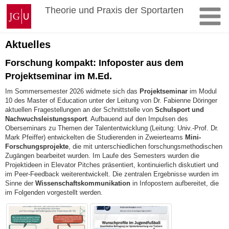
Zum
Johannes
Theorie und Praxis der Sportarten
Inhalt
Gutenberg-
springen
Universität
Mainz
Aktuelles
Forschung kompakt: Infoposter aus dem
Projektseminar im M.Ed.
Im Sommersemester 2026 widmete sich das
Projektseminar
im Modul
10 des Master of Education unter der Leitung von Dr. Fabienne Döringer
aktuellen Fragestellungen an der Schnittstelle von
Schulsport und
Nachwuchsleistungssport
. Aufbauend auf den Impulsen des
Oberseminars zu Themen der Talententwicklung (Leitung: Univ.-Prof. Dr.
Mark Pfeiffer) entwickelten die Studierenden in Zweierteams
Mini-
Forschungsprojekte
, die mit unterschiedlichen forschungsmethodischen
Zugängen bearbeitet wurden. Im Laufe des Semesters wurden die
Projektideen in Elevator Pitches präsentiert, kontinuierlich diskutiert und
im Peer-Feedback weiterentwickelt. Die zentralen Ergebnisse wurden im
Sinne der
Wissenschaftskommunikation
in Infopostern aufbereitet, die
im Folgenden vorgestellt werden.