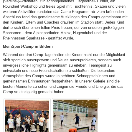
(Vereins-)Aktivitäten. Ein actiongeladenes Flagfootball-Turnier, ein
Roundnet Workshop und freies Spiel mit Tischtennis, Skaten und vielen
weiteren Aktivitäten rundeten das Camp-Programm ab. Zum krönenden
Abschluss fand das gemeinsame Ausklingen des Camps gemeinsam mit
den Kindern, Eltern und Coaches draußen im Stadion statt. Jedes Kind
durfte sich über einen tollen Preis freuen, der von unseren großzügigen
Sponsoren - dem Alpinsportladen Mainz, Hugendubel und der
Rheinhessen Sparkasse - gestiftet wurde.
MeinSport-Camp in Bildern
Während der drei Camp-Tage hatten die Kinder nicht nur die Möglichkeit
sich sportlich auszupowern und Neues auszuprobieren, sondern auch
unvergessliche Highlights gemeinsam zu erleben, Teamgeist zu
entwickeln und neue Freundschaften zu schließen. Die besondere
Atmosphäre des Camps wurde in schönen Schnappschüssen und
gemeinsamen Erinnerungen festgehalten. In unserer Galerie sind die
besten Momente zu sehen und zeigen die Freude und Energie, die das
Camp so einzigartig gemacht haben.