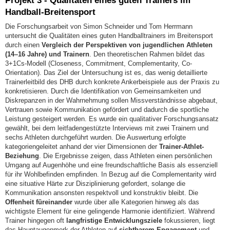
Projekt 3 -
Qualitäten eines guten Trainers im
Handball-Breitensport
Die Forschungsarbeit von Simon Schneider und Tom Herrmann
untersucht die Qualitäten eines guten Handballtrainers im Breitensport
durch einen
Vergleich der Perspektiven von jugendlichen Athleten
(14–16 Jahre) und Trainern
. Den theoretischen Rahmen bildet das
3+1Cs-Modell (Closeness, Commitment, Complementarity, Co-
Orientation). Das Ziel der Untersuchung ist es, das wenig detaillierte
Trainerleitbild des DHB durch konkrete Ankerbeispiele aus der Praxis zu
konkretisieren. Durch die Identifikation von Gemeinsamkeiten und
Diskrepanzen in der Wahrnehmung sollen Missverständnisse abgebaut,
Vertrauen sowie Kommunikation gefördert und dadurch die sportliche
Leistung gesteigert werden. Es wurde ein qualitativer Forschungsansatz
gewählt, bei dem leitfadengestützte Interviews mit zwei Trainern und
sechs Athleten durchgeführt wurden. Die Auswertung erfolgte
kategoriengeleitet anhand der vier Dimensionen der
Trainer-Athlet-
Beziehung
. Die Ergebnisse zeigen, dass Athleten einen persönlichen
Umgang auf Augenhöhe und eine freundschaftliche Basis als essenziell
für ihr Wohlbefinden empfinden. In Bezug auf die Complementarity wird
eine situative Härte zur Disziplinierung gefordert, solange die
Kommunikation ansonsten respektvoll und konstruktiv bleibt. Die
Offenheit füreinander
wurde über alle Kategorien hinweg als das
wichtigste Element für eine gelingende Harmonie identifiziert. Während
Trainer hingegen oft
langfristige Entwicklungsziele
fokussieren, liegt
das Hauptaugenmerk der Athleten auf
sichtbarem Engagement
und