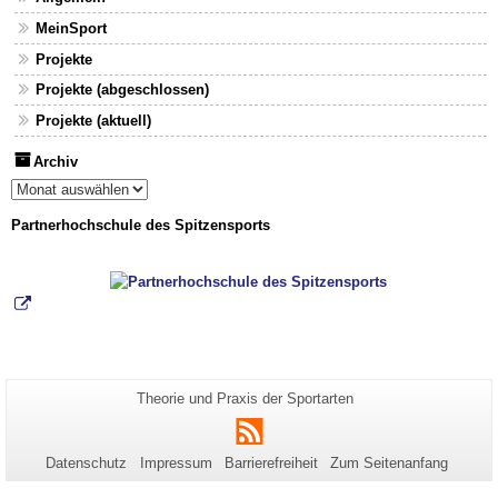
MeinSport
Projekte
Projekte (abgeschlossen)
Projekte (aktuell)
Archiv
Archiv
Partnerhochschule des Spitzensports
Zusätzliche
Seiten-
Theorie und Praxis der Sportarten
Name:
Informationen
RSS
zu
Datenschutz
Impressum
Barrierefreiheit
Zum Seitenanfang
dieser
Seite