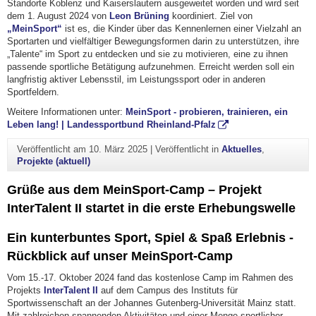
Standorte Koblenz und Kaiserslautern ausgeweitet worden und wird seit
dem 1. August 2024 von
Leon Brüning
koordiniert. Ziel von
„MeinSport“
ist es, die Kinder über das Kennenlernen einer Vielzahl an
Sportarten und vielfältiger Bewegungsformen darin zu unterstützen, ihre
„Talente“ im Sport zu entdecken und sie zu motivieren, eine zu ihnen
passende sportliche Betätigung aufzunehmen. Erreicht werden soll ein
langfristig aktiver Lebensstil, im Leistungssport oder in anderen
Sportfeldern.
Weitere Informationen unter:
MeinSport - probieren, trainieren, ein
Leben lang! | Landessportbund Rheinland-Pfalz
Veröffentlicht am
10. März 2025
|
Veröffentlicht in
Aktuelles
,
Projekte (aktuell)
Grüße aus dem MeinSport-Camp – Projekt
InterTalent II startet in die erste Erhebungswelle
Ein kunterbuntes Sport, Spiel & Spaß Erlebnis -
Rückblick auf unser MeinSport-Camp
Vom 15.-17. Oktober 2024 fand das kostenlose Camp im Rahmen des
Projekts
InterTalent II
auf dem Campus des Instituts für
Sportwissenschaft an der Johannes Gutenberg-Universität Mainz statt.
Mit zahlreichen spannenden Aktivitäten und einer Menge sportlicher