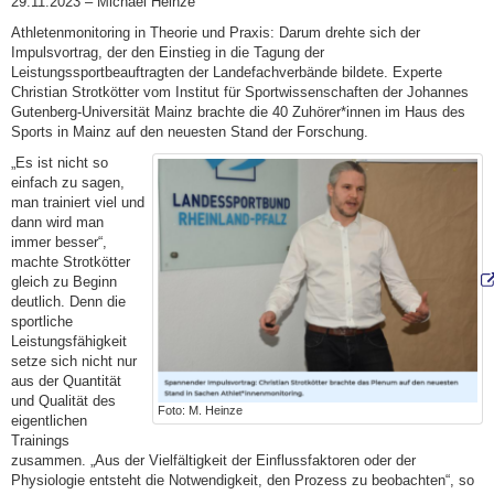
29.11.2023 – Michael Heinze
Athletenmonitoring in Theorie und Praxis: Darum drehte sich der
Impulsvortrag, der den Einstieg in die Tagung der
Leistungssportbeauftragten der Landefachverbände bildete. Experte
Christian Strotkötter vom Institut für Sportwissenschaften der Johannes
Gutenberg-Universität Mainz brachte die 40 Zuhörer*innen im Haus des
Sports in Mainz auf den neuesten Stand der Forschung.
„Es ist nicht so
einfach zu sagen,
man trainiert viel und
dann wird man
immer besser“,
machte Strotkötter
gleich zu Beginn
deutlich. Denn die
sportliche
Leistungsfähigkeit
setze sich nicht nur
aus der Quantität
und Qualität des
Foto: M. Heinze
eigentlichen
Trainings
zusammen. „Aus der Vielfältigkeit der Einflussfaktoren oder der
Physiologie entsteht die Notwendigkeit, den Prozess zu beobachten“, so