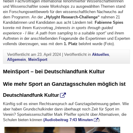
Neben Fachvorträgen international renommierter Wissenschaftlerinnen
und Wissenschaftler sowie Workshops zu ausgewählten Themen stand
ein Forschungswettbewerb für den wissenschaftlichen Nachwuchs auf
dem Programm. An der
„Hylyght Research-Challenge“
nahmen 21
Kandidatinnen und Kandidaten aus acht Ländern teil.
Fabienne Spies
konnte mit ihrem Kurzvortrag
„Interests in sports through guided
experience - I like: A path from sampling to a suitable sport“
und ihrem
Auftreten in der anschließenden Fragerunde die Expertinnen und Experten
vollends überzeugen, was mit dem
1. Platz
belohnt wurde (Foto).
Veröffentlicht am
23. April 2024
|
Veröffentlicht in
Aktuelles
,
Allgemein
,
MeinSport
MeinSport – bei Deutschlandfunk Kultur
Wie mehr Sport an Ganztagsschulen möglich ist
Deutschlandfunk Kultur
Künftig soll es einen Rechtsanspruch auf Ganztagsbetreuung geben. Wie
aber haben Grundschulkinder dann überhaupt noch Zeit für Sport im
Verein? Sportwissenschaftler Mark Pfeiffer spricht über Alternativen, die
Schulen bieten können
(Audiobeitrag 7:43 Minuten
).