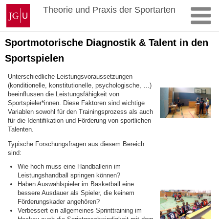
Zum
Johannes
Theorie und Praxis der Sportarten
Inhalt
Gutenberg-
springen
Universität
Mainz
Sportmotorische Diagnostik & Talent in den
Sportspielen
Unterschiedliche Leistungsvoraussetzungen
(konditionelle, konstitutionelle, psychologische, …)
beeinflussen die Leistungsfähigkeit von
Sportspieler*innen. Diese Faktoren sind wichtige
Variablen sowohl für den Trainingsprozess als auch
für die Identifikation und Förderung von sportlichen
Talenten.
Typische Forschungsfragen aus diesem Bereich
sind:
Wie hoch muss eine Handballerin im
Leistungshandball springen können?
Haben Auswahlspieler im Basketball eine
bessere Ausdauer als Spieler, die keinem
Förderungskader angehören?
Verbessert ein allgemeines Sprinttraining im