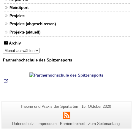
MeinSport
Projekte
Projekte (abgeschlossen)
Projekte (aktuell)
Archiv
Archiv
Partnerhochschule des Spitzensports
Zusätzliche
Seiten-
Letzte
Theorie und Praxis der Sportarten
15. Oktober 2020
Name:
Aktualisierung:
Informationen
RSS
zu
Datenschutz
Impressum
Barrierefreiheit
Zum Seitenanfang
dieser
Seite