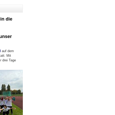
in die
 unser
II
auf dem
att. Mit
r drei Tage