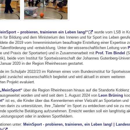
einSport – probieren, trainieren ein Leben lang!“
wurde vom LSB in Ko
m für Bildung und dem Ministerium des Inneren und für Sport ins Leben geruf
ldete die 2019 vom Innenministerium beauftragte Erstellung einer Expertise z
Talentförderung und -entwicklung. Unter der wissenschaftlichen Leitung von
P
e und Praxis der Sportarten) und in Zusammenarbeit mit
Prof. Tim Bindel
(S
ik), beide vom Institut für Sportwissenschaft der Johannes Gutenberg-Univers
 Januar 2020 in der Region Rheinhessen gestartet.
de im Schuljahr 2022/23 im Rahmen eines vom Bundesinstitut für Sportwisse
jekt zunächst wissenschaftlich begleitet und wird aktuell in einem weiteren
en Projekt evaluiert.
„MeinSport“
über die Region Rheinhessen hinaus auf die Standorte Koblenz
 ausgeweitet worden und wird seit dem 1. August 2024 von
Leon Brüning
koor
rt“
ist es, die Kinder über das Kennenlernen einer Vielzahl an Sportarten und v
n darin zu unterstützen, ihre „Talente“ im Sport zu entdecken und sie zu mot
de sportliche Betätigung aufzunehmen. Erreicht werden soll ein langfristig ak
Leistungssport oder in anderen Sportfeldern.
ationen unter:
MeinSport - probieren, trainieren, ein Leben lang! | Lande
lz