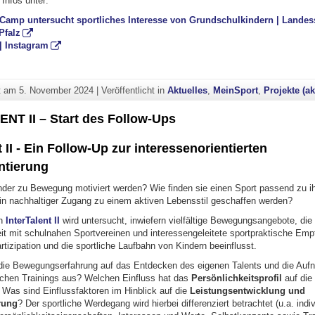
Infos unter:
Camp untersucht sportliches Interesse von Grundschulkindern | Lande
Pfalz
| Instagram
ht am
5. November 2024
|
Veröffentlicht in
Aktuelles
,
MeinSport
,
Projekte (ak
NT II – Start des Follow-Ups
 II -
Ein Follow-Up zur interessenorientierten
ntierung
der zu Bewegung motiviert werden? Wie finden sie einen Sport passend zu ih
in nachhaltiger Zugang zu einem aktiven Lebensstil geschaffen werden?
on
InterTalent II
wird untersucht, inwiefern vielfältige Bewegungsangebote, die
 mit schulnahen Sportvereinen und interessengeleitete sportpraktische Emp
rtizipation und die sportliche Laufbahn von Kindern beeinflusst.
 die Bewegungserfahrung auf das Entdecken des eigenen Talents und die Auf
lichen Trainings aus? Welchen Einfluss hat das
Persönlichkeitsprofil
auf die 
 Was sind Einflussfaktoren im Hinblick auf die
Leistungsentwicklung und
rung
? Der sportliche Werdegang wird hierbei differenziert betrachtet (u.a. indiv