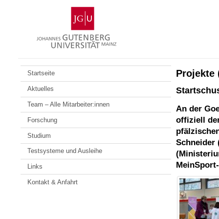
Zum
Johannes
Inhalt
Gutenberg-
springen
Universität
Mainz
Projekte 
Startseite
Aktuelles
Startschu
Team – Alle Mitarbeiter:innen
An der Goe
offiziell de
Forschung
pfälzische
Studium
Schneider 
Testsysteme und Ausleihe
(Ministeriu
MeinSport-
Links
Kontakt & Anfahrt