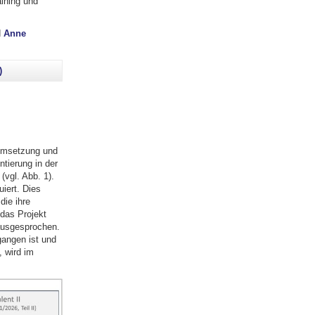
ining und
d
Anne
)
 Umsetzung und
ntierung in der
(vgl. Abb. 1).
iert. Dies
die ihre
das Projekt
ausgesprochen.
gangen ist und
, wird im