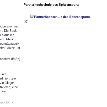
Partnerhochschule des Spitzensports
operation mit
en. Die Basis
u aktuellen
rof. Mark
portpädagogik
ität Mainz, ist
nschaft (BISp)
 und
diniert. Ziel
ielfältiger
ivieren, eine
tiver
ssportbund