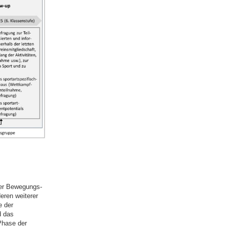
 der Bewegungs-
deren weiterer
e der
d das
Phase der