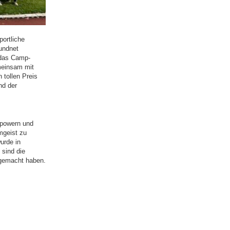
ortliche
oundnet
 das Camp-
einsam mit
 tollen Preis
nd der
upowern und
mgeist zu
urde in
sind die
 gemacht haben.