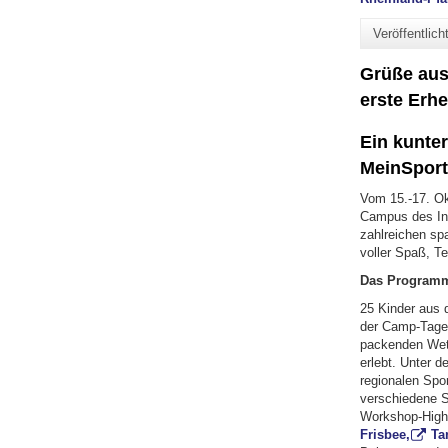
Veröffentlic
Grüße aus 
erste Erh
Ein kunter
MeinSpor
Vom 15.-17. O
Campus des Ins
zahlreichen sp
voller Spaß, T
Das Program
25 Kinder aus
der Camp-Tage
packenden Wet
erlebt. Unter d
regionalen Spor
verschiedene S
Workshop-High
Frisbee,
Ta