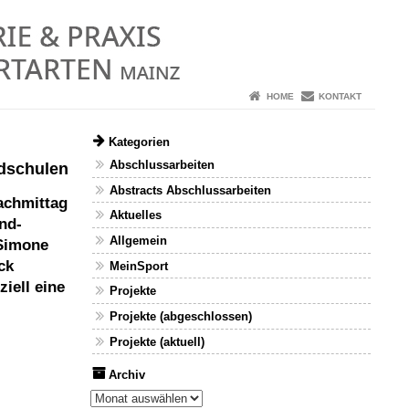
HOME
KONTAKT
Kategorien
Abschlussarbeiten
ndschulen
Abstracts Abschlussarbeiten
achmittag
Aktuelles
nd-
Allgemein
 Simone
ck
MeinSport
iell eine
Projekte
Projekte (abgeschlossen)
Projekte (aktuell)
Archiv
Archiv