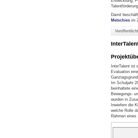
Entwicklung, P
Talentförderung
Damit beschäft
Metschies
im Z
Veröffentlic
InterTalen
Projektüb
InterTalent ist
Evaluation eine
Ganztagsgrunds
Im Schuljahr 2
beinhaltete ei
Bewegungs- und
wurden in Zusa
Inwiefern die 
welche Rolle da
Rahmen eines 