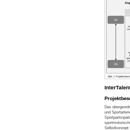
InterTalen
Projektbes
Das übergeordne
und Sportarten
Sportpartizipa
sportmotorische
Selbstkonzept 