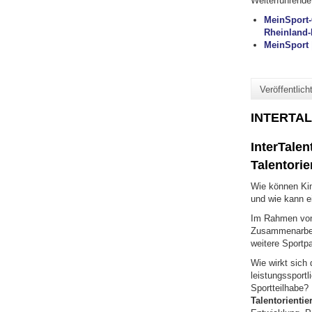
Weiterführende 
MeinSport-
Rheinland-
MeinSport 
Veröffentlic
INTERTALE
InterTalent
Talentorie
Wie können Kin
und wie kann e
Im Rahmen v
Zusammenarbeit
weitere Sportpa
Wie wirkt sich
leistungssport
Sportteilhabe?
Talentorientie