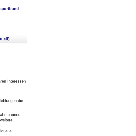
ssportbund
tuell)
ren Interessen
fehlungen die
nahme eines
weitere
iduelle