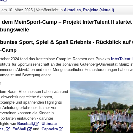
ht am
10. März 2025
|
Veröffentlicht in
Aktuelles
,
Projekte (aktuell)
dem MeinSport-Camp – Projekt InterTalent II startet 
ebungswelle
buntes Sport, Spiel & Spaß Erlebnis - Rückblick auf
t-Camp
ktober 2024 fand das kostenlose Camp im Rahmen des Projekts
InterTalent 
tituts für Sportwissenschaft an der Johannes Gutenberg-Universität Mainz st
annenden Aktivitäten und einer Menge sportlicher Herausforderungen haben wi
eamgeist und Bewegung erlebt.
m
 dem Raum Rheinhessen haben während
 abwechslungsreiche Aktionen,
tkämpfe und spannenden Highlights
er Anleitung erfahrener Trainer von
tvereinen konnten die Kinder in
portarten eintauchen - darunter
lights wie
Baseball,
Ultimate
nz,
Fußball
und
Capoeira
.