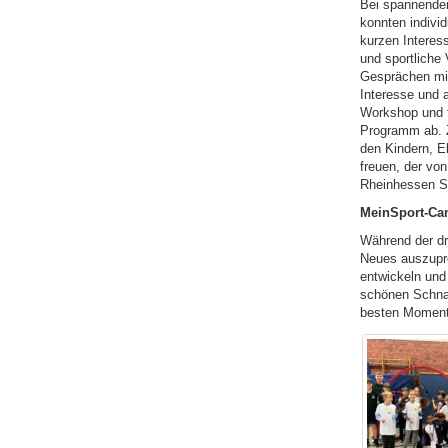
Bei spannenden
konnten individ
kurzen Interes
und sportliche 
Gesprächen mit
Interesse und a
Workshop und f
Programm ab. 
den Kindern, El
freuen, der vo
Rheinhessen Sp
MeinSport-Cam
Während der dr
Neues auszupro
entwickeln und
schönen Schnap
besten Momente