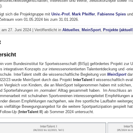
ersönlichkeitseigenschaften, Interessen und Werte, Selbstkonzepte sowie Tra
).
igt sich die Projektgruppe mit
Univ.-Prof. Mark Pfeiffer
,
Fabienne Spies
un
eitraum vom 01.05.2024 bis zum 31.01.2026.
ht am
27. Juni 2024
|
Veröffentlicht in
Aktuelles
,
MeinSport
,
Projekte (aktuell
t
ersicht
 ein vom Bundesinstitut für Sportwissenschaft (BISp) gefördertes Projekt zur
s integrativen Konzepts zur interessenorientierten Talententdeckung und -orie
chule. InterTalent stellt die wissenschaftliche Begleitung von
MeinSport
dar 
022/23 wurde MeinSport durch das Projekt
InterTalent I
wissenschaftlich evalu
nen Vergleich von Kindern, die an MeinSport teilgenommen haben mit solchen, 
 Sporterfahrungen im ‚normalen‘ Alltag gesammelt haben. Im Anschluss an 
mmenarbeit mit schulnahen Sportvereinen interessengeleitet Empfehlungen 
Kinder diesen Empfehlungen nachgehen, wie ihre sportliche Laufbahn weiterge
s vielfältige Bewegungsangebot für die weitere Sportpartizipation gespielt hat
Follow-Up (
InterTalent II
) ab Sommer 2024 untersucht.