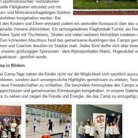
 sportmotorischen Teststationen
uelle Fähigkeiten erkundet und mit
sen- und Motivationsfragebögen Stärken
Vorlieben festgehalten werden. Bei
 den Kindern und Eltern entstand zudem ein wertvoller Austausch über das sp
ktuelle (Vereins-)Aktivitäten. Ein actiongeladenes Flagfootball-Turnier, ein R
reies Spiel mit Tischtennis, Skaten und vielen weiteren Aktivitäten rundeten
Zum krönenden Abschluss fand das gemeinsame Ausklingen des Camps gem
tern und Coaches draußen im Stadion statt. Jedes Kind durfte sich über einen
n unseren großzügigen Sponsoren - dem Alpinsportladen Mainz, Hugendubel u
arkasse - gestiftet wurde.
p in Bildern
ei Camp-Tage hatten die Kinder nicht nur die Möglichkeit sich sportlich ausz
bieren, sondern auch unvergessliche Highlights gemeinsam zu erleben, Tea
 neue Freundschaften zu schließen. Die besondere Atmosphäre des Camps w
pschüssen und gemeinsamen Erinnerungen festgehalten. In unserer Galerie 
 zu sehen und zeigen die Freude und Energie, die das Camp so einzigartig