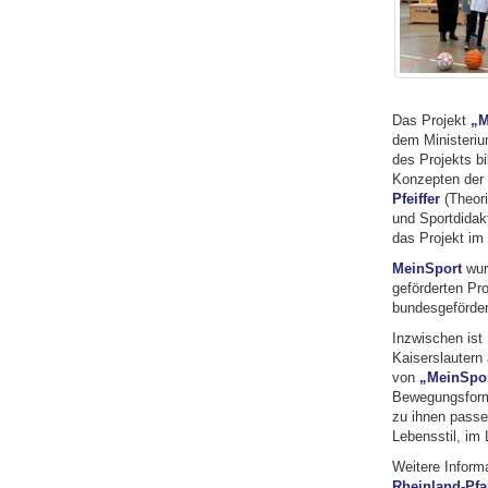
Das Projekt
„M
dem Ministeriu
des Projekts bi
Konzepten der 
Pfeiffer
(Theori
und Sportdidakt
das Projekt im
MeinSport
wur
geförderten Pro
bundesgefördert
Inzwischen ist
Kaiserslautern
von
„MeinSpo
Bewegungsforme
zu ihnen passen
Lebensstil, im 
Weitere Inform
Rheinland-Pfa